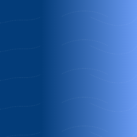
10% Descuento
Obsequio
Obsequio
Molino
Cuevas
Apartament
benizaltes
andalucia
cueva pedr
antonio de
Orgiva |
Baza |
alarcon
Granada
Granada
Guadix | Grana
OFERTA
OFERTA FIN
Oferta Media
ESPECIAL
DE SEMANA
Pensión
MES DE
ROMÁNTICO
OCTUBRE