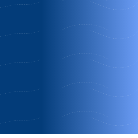
Molino
Cuevas
Apartament
benizaltes
andalucia
cueva pedr
antonio de
Orgiva |
Baza |
alarcon
Granada
Granada
Guadix | Grana
OFERTA
OFERTA FIN
Oferta Media
ESPECIAL
DE SEMANA
Pensión
MES DE
ROMÁNTICO
OCTUBRE