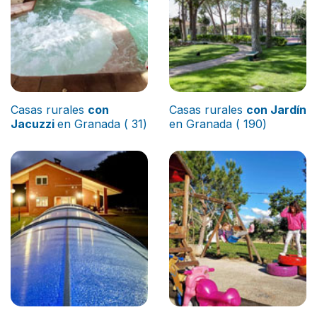
Casas rurales
con
Casas rurales
con Jardín
Jacuzzi
en Granada ( 31)
en Granada ( 190)