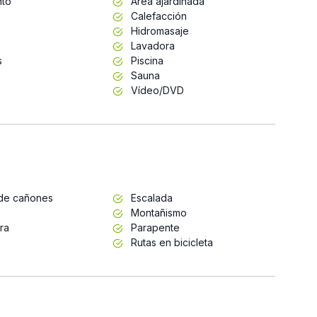
nto
Área ajardinada
Calefacción
Hidromasaje
Lavadora
s
Piscina
Sauna
Vídeo/DVD
de cañones
Escalada
Montañismo
ra
Parapente
Rutas en bicicleta