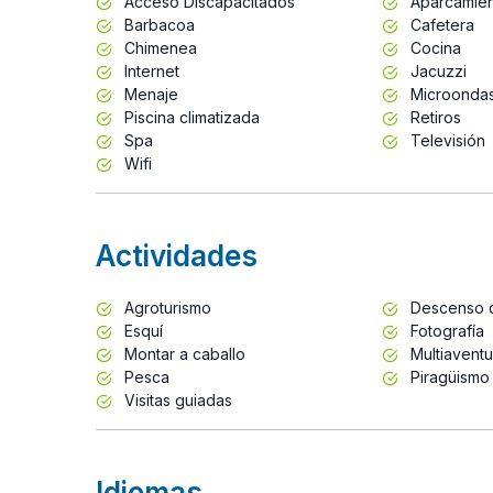
Acceso Discapacitados
Aparcamie
Barbacoa
Cafetera
Chimenea
Cocina
Internet
Jacuzzi
Menaje
Microonda
Piscina climatizada
Retiros
Spa
Televisión
Wifi
Actividades
Agroturismo
Descenso 
Esquí
Fotografía
Montar a caballo
Multiaventu
Pesca
Piragüismo
Visitas guiadas
Idiomas