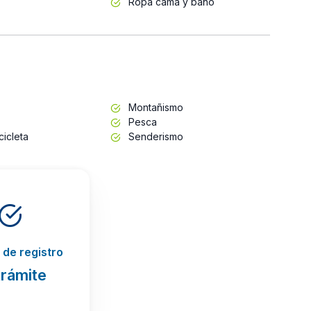
Ropa cama y baño
Montañismo
Pesca
cicleta
Senderismo
de registro
trámite