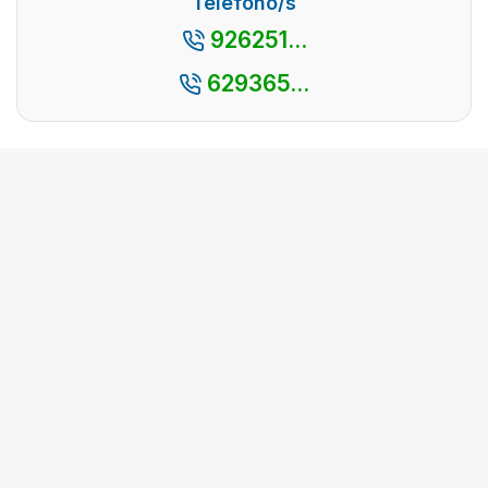
Teléfono/s
a ...
de España.
926251...
Un paisaje
delimitado ...
629365...