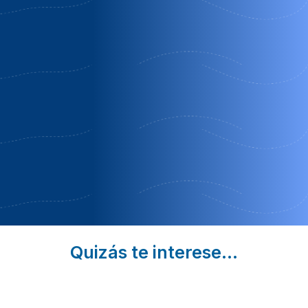
de
Guisando | Ávila
Cabezas
gredos
Altas | Ávila
Reservas
Burgohondo
Semana
Oferta
| Ávila
Completa
Temporada
Familias con
Alta
niños
Quizás te interese...