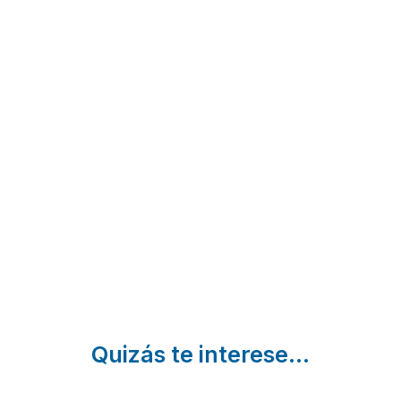
El Moliner
Casa
Casa
del
Rural La
Rural
Governador
Alquería
Terranov
Guadalest |
del Pilar
Fleix |
Alicante
Alicante
Banyeres
de Mariola
| Alicante
Quizás te interese...