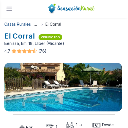
Casas Rurales
El Corral
El Corral
VERIFICADO
Benissa, km. 18, Lliber (Alicante)
4.7
(76)
1 ->
Desde
Por
1