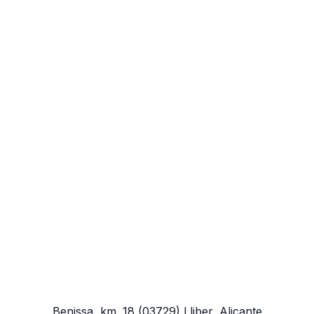
Benissa, km. 18
(03729)
Lliber, Alicante