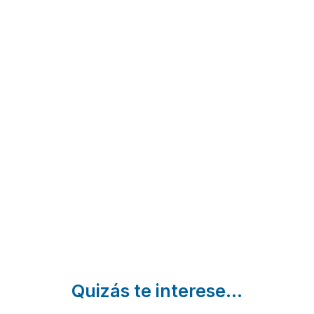
El Moliner
Casa
VillaTorr
del
Rural La
Elda | Alica
Governador
Alquería
Guadalest |
del Pilar
Alicante
Banyeres
de Mariola
| Alicante
Quizás te interese...