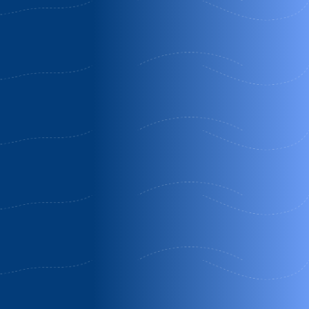
Descuento
1200€ Descuento
500€ Descuento
Casa
Casa
La
rural la
rural el
vinoteca
cabaña
sillero
Castrojeriz |
Agüera |
Castrojeriz |
Burgos
Burgos
Burgos
Semana
Oferta
Precio
completa
semana
Semana
completa
Completa