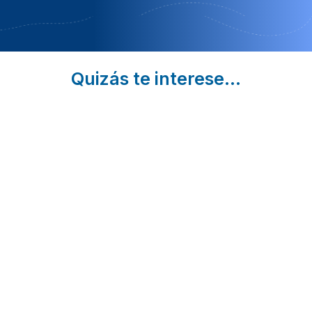
Quizás te interese...
Lerma,
4
7 Rut