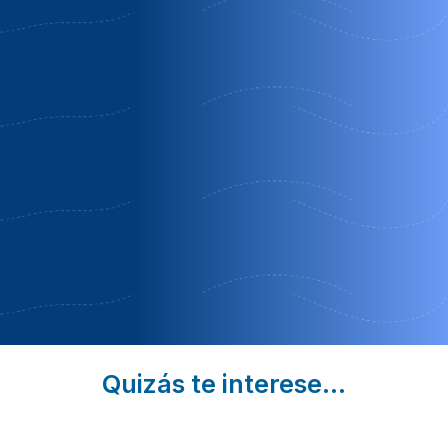
Cortijo
Casas
Aldea
el
rurales
turística
sapillo
vado del
el cañar
río tus
Nerpio |
Socovos |
Yeste |
Albacete
Albacete
Albacete
Oferta
Oferta
Reservas de 3
Especial
desayuno
o más noches
Niños
incluido
Quizás te interese...