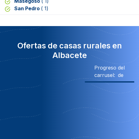
Masegoso
( 1)
San Pedro
( 1)
Ofertas de casas rurales en
Albacete
Progreso del
carrusel:
de
0% Descuento
Obsequio
Obsequio