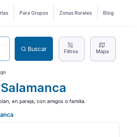
rtas
Para Grupos
Zonas Rurales
Blog
Buscar
Filtros
Mapa
igo
, Salamanca
an, en pareja, con amigos o familia.
manca