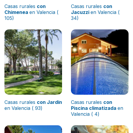
Casas rurales
con
Casas rurales
con
Chimenea
en Valencia (
Jacuzzi
en Valencia (
105)
34)
Casas rurales
con Jardín
Casas rurales
con
en Valencia ( 93)
Piscina climatizada
en
Valencia ( 4)