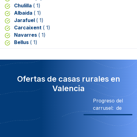
Chulilla
( 1)
Albaida
( 1)
Jarafuel
( 1)
Carcaixent
( 1)
Navarres
( 1)
Bellus
( 1)
Ofertas de casas rurales en
Valencia
Progreso del
carrusel:
de
5% Descuento
20% Descuento
Descuento
20% Des