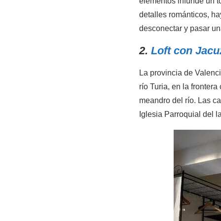
elementos infunde un t
detalles románticos, h
desconectar y pasar un
2.
Loft con Jacu
La provincia de Valenci
río Turia, en la fronter
meandro del río. Las c
Iglesia Parroquial del l