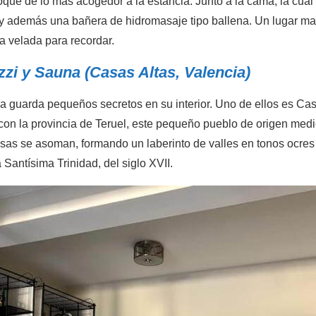
oque de lo más acogedor a la estancia. Junto a la cama, la cua
ay además una bañera de hidromasaje tipo ballena. Un lugar mar
a velada para recordar.
zzi y Sauna (Casas Altas, Valencia)
a guarda pequeños secretos en su interior. Uno de ellos es Cas
a con la provincia de Teruel, este pequeño pueblo de origen medie
asas se asoman, formando un laberinto de valles en tonos ocres
a Santísima Trinidad, del siglo XVII.