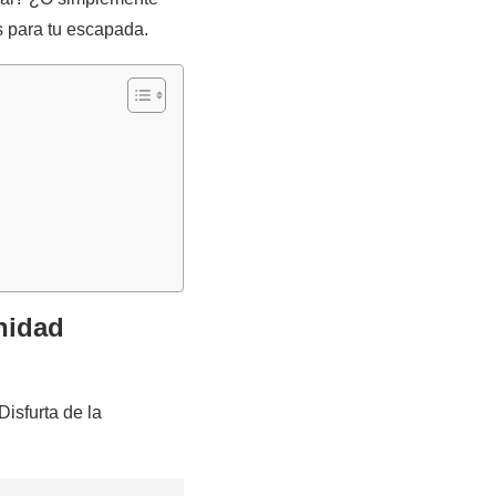
s para tu escapada.
nidad
isfurta de la