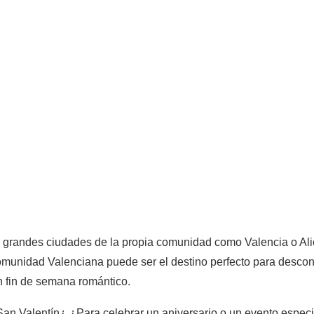
 grandes ciudades de la propia comunidad como Valencia o Ali
omunidad Valenciana puede ser el destino perfecto para descone
n fin de semana romántico.
an Valentín¿ ¿Para celebrar un aniversario o un evento espe