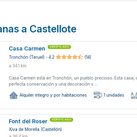
anas a Castellote
Casa Carmen
VERIFICADO
Tronchón (Teruel) - 4.2
(14)
a 34.1 km.
Casa Carmen está en Tronchón, un pueblo precioso. Esta casa, c
perfecta conservación y una decoración s ...
Alquiler íntegro y por habitaciones
1 unidades
Font del Roser
VERIFICADO
Xiva de Morella (Castellón)
a 36.4 km.