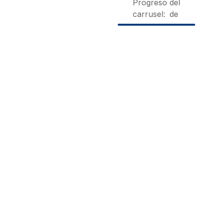
Progreso del
carrusel:
de
Masía
Ca les
El Niu
Els
bessones
del
Vilás
Vilar de
Pardal