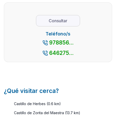
es una
sobresalen
Localidades
escapad
como destino
que son
pareja. 
veraniego. Sí,
perfectas
Consultar
interior
el litoral
para unas
pueblo .
castellonense
vacaciones,
Teléfono/s
...
puesto que ...
978856...
646275...
¿Qué visitar cerca?
Castillo de Herbes (0.6 km)
Castillo de Zorita del Maestra (13.7 km)