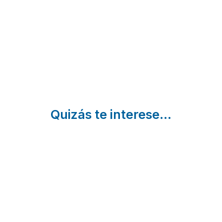
Canes |
La Torre
Culla |
Castellón
D´en
Castellón
Besora |
Castellón
Quizás te interese...