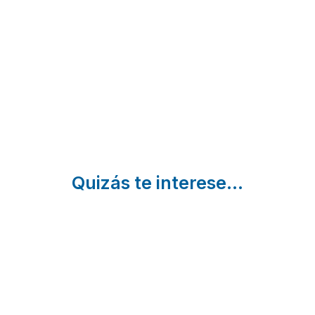
Pino
Lobos I
la Tía
San
y II
Fresquera
Leonardo
Casarejos
Covaleda |
de Yagüe
| Soria
Soria
| Soria
Quizás te interese...