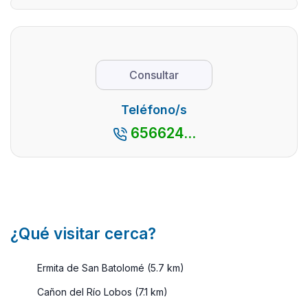
Cas
y comer bien. En
verdaderos
Alg
sus pequeños
monumentos y
pueblitos
lugares de
descubriréis ...
interés turístico,
Consultar
es Soria. ...
Teléfono/s
656624...
¿Qué visitar cerca?
Ermita de San Batolomé (5.7 km)
Cañon del Río Lobos (7.1 km)