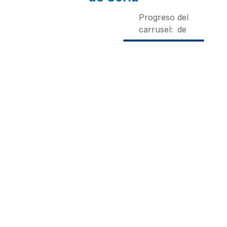
Progreso del
carrusel:
de
Fuente
Cañón
Casa
del
de Río
Rural de