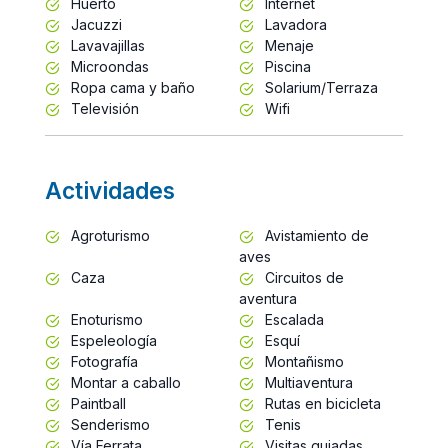
Huerto
Internet
Jacuzzi
Lavadora
Lavavajillas
Menaje
Microondas
Piscina
Ropa cama y baño
Solarium/Terraza
Televisión
Wifi
Actividades
Agroturismo
Avistamiento de
aves
Caza
Circuitos de
aventura
Enoturismo
Escalada
Espeleología
Esquí
Fotografía
Montañismo
Montar a caballo
Multiaventura
Paintball
Rutas en bicicleta
Senderismo
Tenis
Vía Ferrata
Visitas guiadas