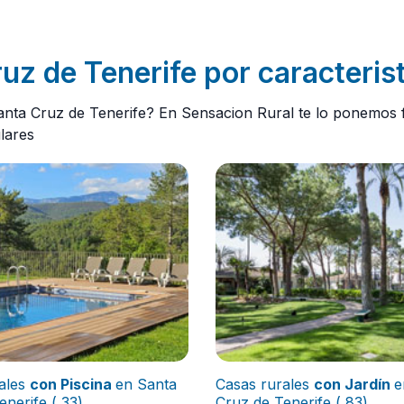
uz de Tenerife por caracterist
nta Cruz de Tenerife? En Sensacion Rural te lo ponemos f
lares
ales
con Piscina
en Santa
Casas rurales
con Jardín
e
enerife ( 33)
Cruz de Tenerife ( 83)