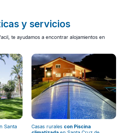
icas y servicios
acil, te ayudamos a encontrar alojamientos en
n Santa
Casas rurales
con Piscina
climatizada
en Santa Cruz de