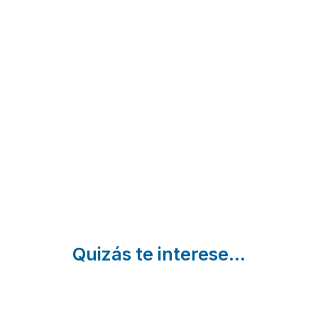
Finca Paraíso
Finca el
San Cristobal de la
patio
Laguna | Santa Cruz
Los Realejos |
de Tenerife
Santa Cruz de
Tenerife
Quizás te interese...