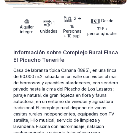
2 ->
Desde
1
16
Alquiler
32€ x
unidades
Personas
íntegro
persona/noche
+ 10 supl.
Información sobre Complejo Rural Finca
El Picacho Tenerife
Casa de labranza típica Canaria (1885), en una finca
de 60.000 m.2, situada en un valle con vistas al mar
de hermosos y apacibles atardeceres, con sendero
privado hasta la cima del Picacho de Los Lazaros;
paraje natural, de gran riqueza en flora y fauna
autóctona, en un entorno de viñedos y agricultura
tradicional. El complejo rural dispone de varias
casitas rurales independientes, equipadas con TV
satélite, Hilo musical, servicio de limpieza y
lavandería. Piscina con hidromasaje, natación
contracorriente y cubierta telescópica para