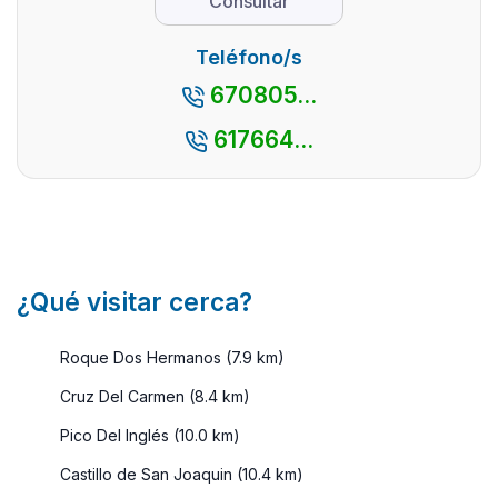
Consultar
Canarias
queremos
canaria. N
que
hablaros de
referimos 
Teléfono/s
sorprende
este ...
Parque ...
670805...
a propios
y extraños
617664...
por e ...
¿Qué visitar cerca?
Roque Dos Hermanos (7.9 km)
Cruz Del Carmen (8.4 km)
Pico Del Inglés (10.0 km)
Castillo de San Joaquin (10.4 km)