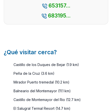
nume
653157...
destaca por
...
su espec ...
683195...
¿Qué visitar cerca?
Castillo de los Duques de Bejar (1.9 km)
Peña de la Cruz (3.6 km)
Mirador Puerto tremedal (10.2 km)
Balneario del Montemayor (11.1 km)
Castillo de Montemayor del Rio (12.7 km)
El Salugral Termal Resort (14.7 km)