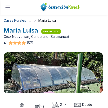
Casas Rurales
María Luisa
María Luisa
VERIFICADO
Cruz Nueva, s/n, Candelario (Salamanca)
4.1
(57)
2 ->
Desde
3