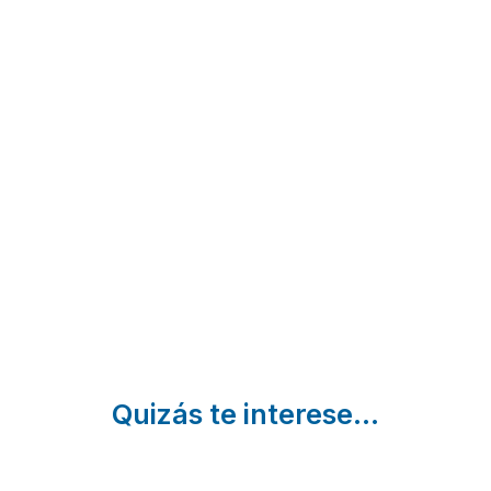
Lugar
Aqualecer-
Casa
dos
La Refrada
Manteiga
Devas
Sanxenxo |
Campo
Pontevedra
Lameiro |
Covelo |
Pontevedra
Pontevedra
Quizás te interese...