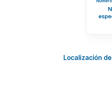
Número 
N
espe
Localización de