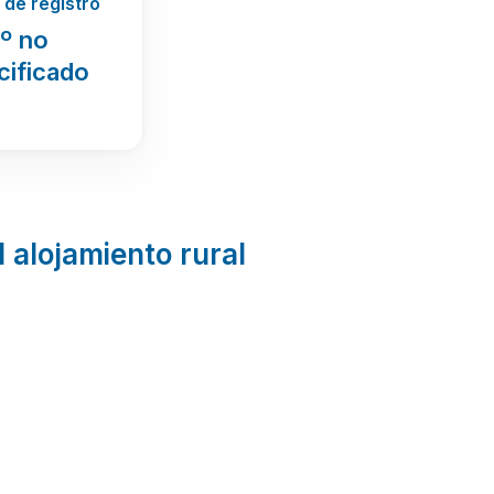
de registro
º no
cificado
l alojamiento rural