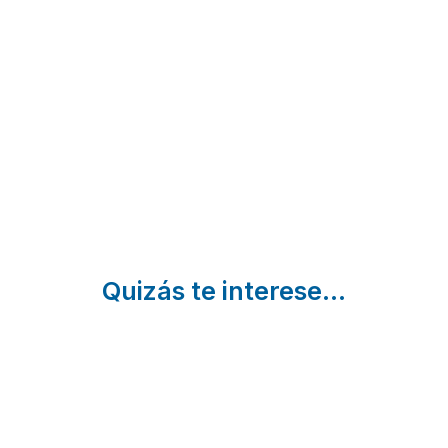
Casa
Casa
Juanpericene
Hilaris
Atostarra
Etxalar | Navarra
Muniain
Ibero |
|
Navarra
Navarra
Quizás te interese...