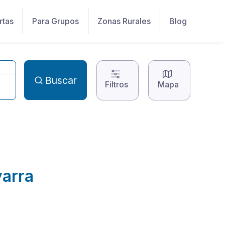
rtas
Para Grupos
Zonas Rurales
Blog
Buscar
Filtros
Mapa
varra