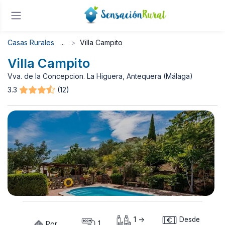
Casas Rurales
Villa Campito
Villa Campito
Vva. de la Concepcion. La Higuera, Antequera (Málaga)
3.3
(12)
1 ->
Desde
Por
1