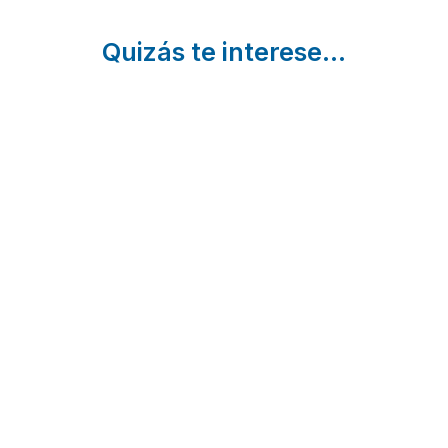
Quizás te interese...
5 Playas
8 Rutas de
Casas
para ir
Senderismo
Rurale