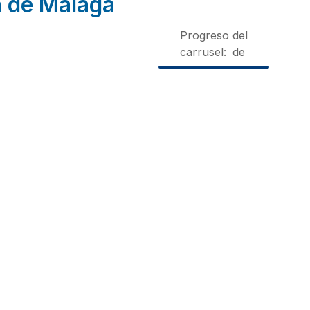
a de Málaga
Progreso del
carrusel:
de
sa
Casa
Casa
Casa