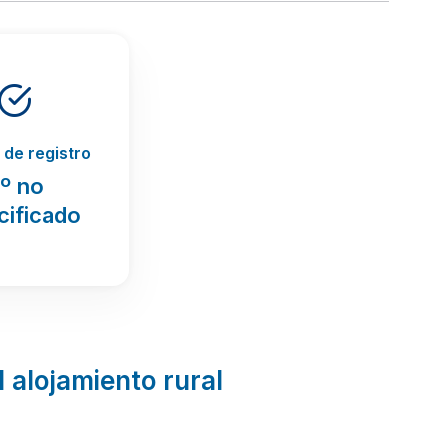
de registro
º no
cificado
l alojamiento rural