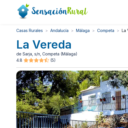
Casas Rurales
Andalucía
Málaga
Competa
La
La Vereda
de Sarja, s/n, Competa (Málaga)
4.8
(5)