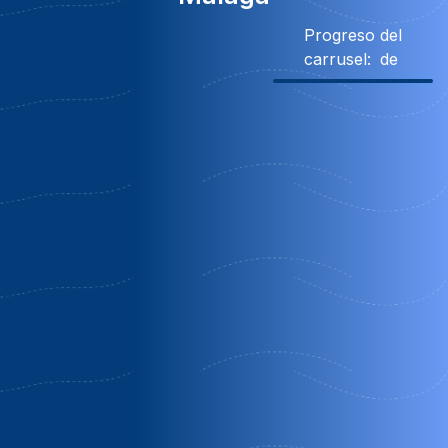
Progreso del
carrusel:
de
Descuento
350€ Descuento
Villa celeste
Molino rodete
Almogia | Málaga
Jimera de Libar |
Málaga
Temporada media