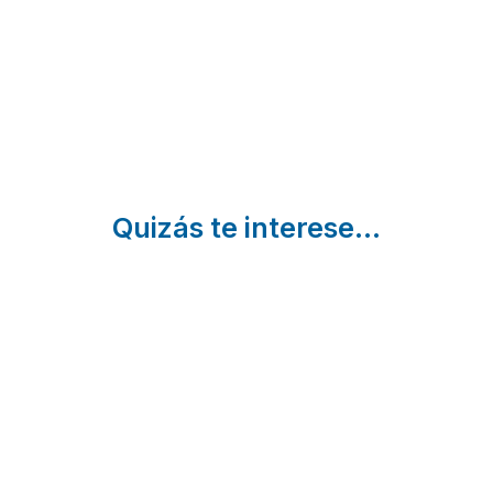
Málaga
Olivar
Arroyo
Alcaucin
Ronda |
| Málaga
Málaga
Quizás te interese...