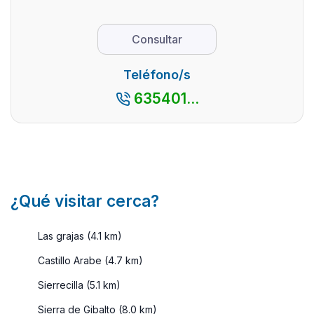
hacerlo de f ...
uno de los
por el
mejores
interior d
Consultar
exponentes
la misma.
de pueblo
La
Teléfono/s
blanco
provincia
635401...
andaluz. El
de Málag
legado ...
siempre
apetece.
Por algo,
es ...
¿Qué visitar cerca?
Las grajas (4.1 km)
Castillo Arabe (4.7 km)
Sierrecilla (5.1 km)
Sierra de Gibalto (8.0 km)