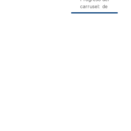
carrusel:
de
Casa
Casa Las
Casa
Jardín
Orquídeas
Rural
del
Velez |
El