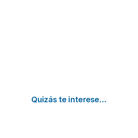
Villa don
Cortijo
Mansión
Salvador
Laguna
Piedras
Benaojan |
Chico
Blancas
Málaga
Torre Del
Colmenar |
Mar |
Málaga
Málaga
Quizás te interese...