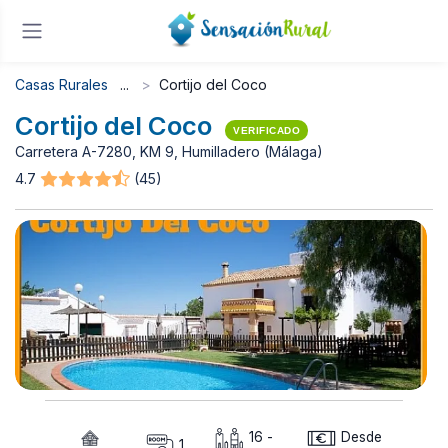
Casas Rurales
Cortijo del Coco
Cortijo del Coco
VERIFICADO
Carretera A-7280, KM 9, Humilladero (Málaga)
4.7
(45)
16 -
Desde
1