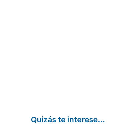
El
Villa
Alojamiento
Lagarillo
Celeste
Rural La Era
Alcaucin |
Almogia |
del Quinto
Málaga
Málaga
Alora | Málaga
Quizás te interese...