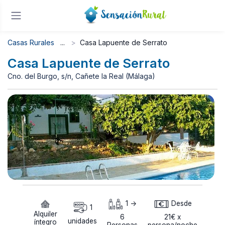
Casas Rurales
Casa Lapuente de Serrato
Casa Lapuente de Serrato
Cno. del Burgo, s/n, Cañete la Real (Málaga)
1 ->
Desde
1
Alquiler
6
21€ x
unidades
íntegro