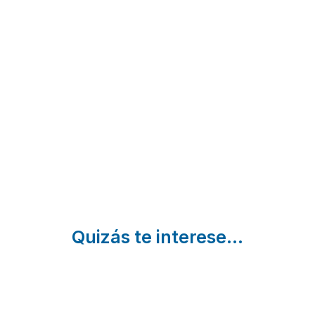
Cortijo
El
Cortijo Los
El
Ranchito
Frailecillos
Puntal
de
Villanueva Del
Trabuco |
de
Martín
Málaga
Teba
Alora |
Málaga
Teba |
Málaga
Quizás te interese...