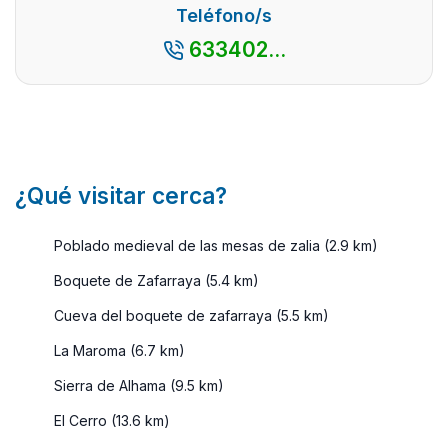
La
Teléfono/s
blanco
provincia
633402...
andaluz. El
de Málaga
legado ...
siempre
apetece.
Por algo,
es ...
¿Qué visitar cerca?
Poblado medieval de las mesas de zalia (2.9 km)
Boquete de Zafarraya (5.4 km)
Cueva del boquete de zafarraya (5.5 km)
La Maroma (6.7 km)
Sierra de Alhama (9.5 km)
El Cerro (13.6 km)