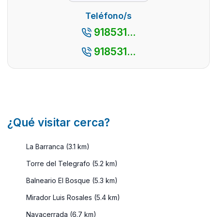
...
escaparse a
Teléfono/s
una casa
918531...
rural. Y no
es de
918531...
extrañar. De
ve ...
¿Qué visitar cerca?
La Barranca (3.1 km)
Torre del Telegrafo (5.2 km)
Balneario El Bosque (5.3 km)
Mirador Luis Rosales (5.4 km)
Navacerrada (6.7 km)