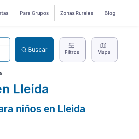
rtas
Para Grupos
Zonas Rurales
Blog
Buscar
Filtros
Mapa
a
en Lleida
ara niños en Lleida