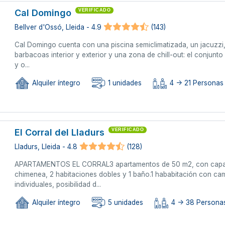
Cal Domingo
VERIFICADO
Bellver d'Ossó, Lleida - 4.9
(143)
Cal Domingo cuenta con una piscina semiclimatizada, un jacuzzi,u
barbacoas interior y exterior y una zona de chill-out: el conjun
y o...
Alquiler íntegro
1 unidades
4 -> 21 Personas
El Corral del Lladurs
VERIFICADO
Lladurs, Lleida - 4.8
(128)
APARTAMENTOS EL CORRAL3 apartamentos de 50 m2, con capaci
chimenea, 2 habitaciones dobles y 1 baño.1 hababitación con c
individuales, posibilidad d...
Alquiler íntegro
5 unidades
4 -> 38 Personas