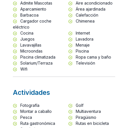
Admite Mascotas
Aire acondicionado
Aparcamiento
Área ajardinada
Barbacoa
Calefacción
Cargador coche
Chimenea
eléctrico
Cocina
Internet
Juegos
Lavadora
Lavavajillas
Menaje
Microondas
Piscina
Piscina climatizada
Ropa cama y baño
Solarium/Terraza
Televisión
Wifi
Actividades
Fotografía
Golf
Montar a caballo
Multiaventura
Pesca
Piragüismo
Ruta gastronómica
Rutas en bicicleta