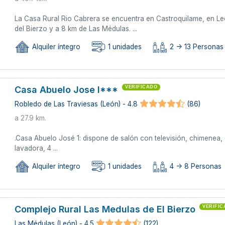
La Casa Rural Rio Cabrera se encuentra en Castroquilame, en Leó
del Bierzo y a 8 km de Las Médulas. ...
Alquiler íntegro
1 unidades
2 -> 13 Personas
Casa Abuelo Jose I***
VERIFICADO
Robledo de Las Traviesas (León) - 4.8
(86)
a 27.9 km.
.Casa Abuelo José 1: dispone de salón con televisión, chimenea
lavadora, 4 ...
Alquiler íntegro
1 unidades
4 -> 8 Personas
Complejo Rural Las Medulas de El Bierzo
VERIFI
Las Médulas (León) - 4.5
(122)