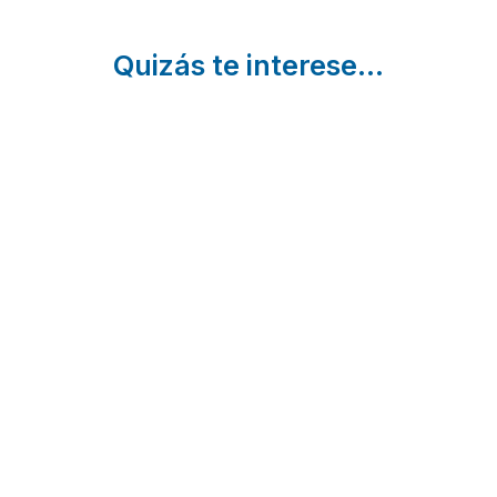
Quizás te interese...
6 Rutas de
4
17 Pue