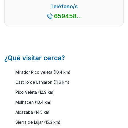
inusitada
Alpuja
Teléfono/s
belleza.
Granad
659458...
Lugare ...
Puede
encont
multitu
pueblos
¿Qué visitar cerca?
Mirador Pico veleta (10.4 km)
Castillo de Lanjaron (11.6 km)
Pico Veleta (12.9 km)
Mulhacen (13.4 km)
Alcazaba (14.5 km)
Sierra de Lújar (15.3 km)