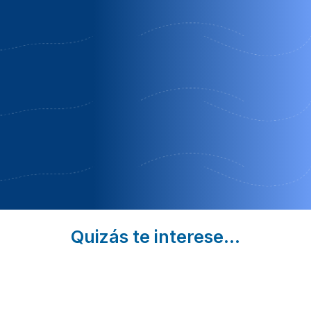
costa
Santa
| Girona
brava-
Cristina D
Oferta Fin
girona, 2-
´Aro |
de Semana
35
Girona
personas
Septiembre
Oferta
Llampaies |
semana
Girona
completa
Oferta Última
en
Hora
Temporada
Media
Quizás te interese...