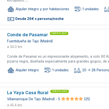
esculpidos......
Alquiler íntegro y por habitaciones
1 unidades
Desde 26€ x persona/noche
Conde de Pasamar
VERIFICADO
Fuentidueña de Tajo (Madrid)
a 34.0 km.
Conde de Pasamar es un impresionante alojamiento, a solo 60 Km
pizarra negra, diseñada especialmente para grandes grupos, de e
Alquiler íntegro
1 unidades
20 -> 28 Person
La Yaya Casa Rural
VERIFICADO
Villamanrique De Tajo (Madrid) - 5
(25)
a 45.4 km.