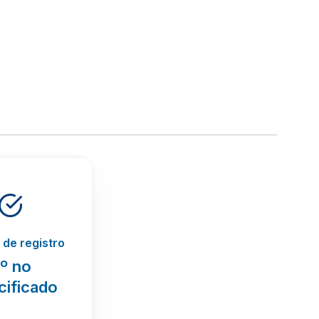
de registro
º no
cificado