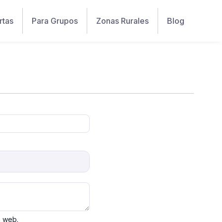
rtas
Para Grupos
Zonas Rurales
Blog
a web.