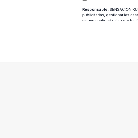
Responsable:
SENSACION RURA
publicitarias, gestionar las cas
ninguna entidad salvo gestor.
[email protected]
más informac