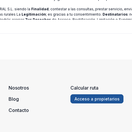
L S.L. siendo la
Finalidad
; contestar a las consultas, prestar servicio, en
as rurales La
Legitimación
; es gracias a tu consentimiento.
Destinatarios
: 
 Podrás ejercer
Tus Derechos
de Acceso, Rectificación, Limitación o Suprimi
ión consulte nuestra
política de privacidad
Nosotros
Calcular ruta
Blog
Acceso a propietarios
Contacto