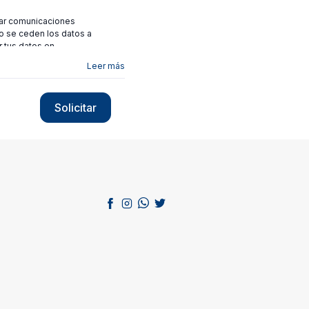
viar comunicaciones
no se ceden los datos a
r tus datos en
Leer más
Solicitar