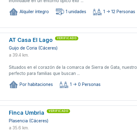
inolvidable en un entorno típico extr ...
Alquiler íntegro
1 unidades
1 -> 12 Personas
AT Casa El Lago
VERIFICADO
Guijo de Coria (Cáceres)
a 39.4 km.
Situados en el corazón de la comarca de Sierra de Gata, nuestro
perfecto para familias que buscan ...
Por habitaciones
1 -> 0 Personas
Finca Umbria
VERIFICADO
Plasencia (Cáceres)
a 35.6 km.