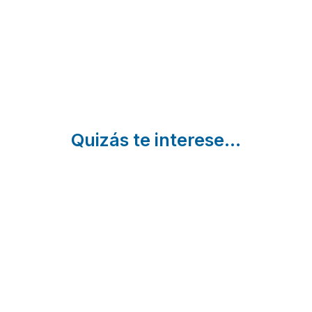
Picotina
|
Navaconcejo
Cáceres
| Cáceres
Quizás te interese...