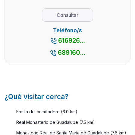
un encanto
pueblos
cuanto a 
especial,
preciosos,
se refiere
debido a su
Consultar
con un
preguntar 
mezcla
encanto
perfecta de
Teléfono/s
especial.
patrimonio
616926...
Además ...
monumental
y natural. En
689160...
esta
provincia p
...
¿Qué visitar cerca?
Ermita del humilladero (6.0 km)
Real Monasterio de Guadalupe (7.5 km)
Monasterio Real de Santa María de Guadalupe (7.6 km)