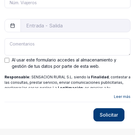
Al usar este formulario accedes al almacenamiento y
gestión de tus datos por parte de esta web.
Responsable:
SENSACION RURAL S.L. siendo la
Finalidad
; contestar a
las consultas, prestar servicio, enviar comunicaciones publicitarias,
gestionar las casas rurales La
Legitimación
; es gracias a tu
consentimiento.
Destinatarios
: no se ceden los datos a ninguna
Leer más
entidad salvo gestor. Podrás ejercer
Tus Derechos
de Acceso,
Rectificación, Limitación o Suprimir tus datos en
[email protected]
más
información consulte nuestra
política de privacidad
Solicitar