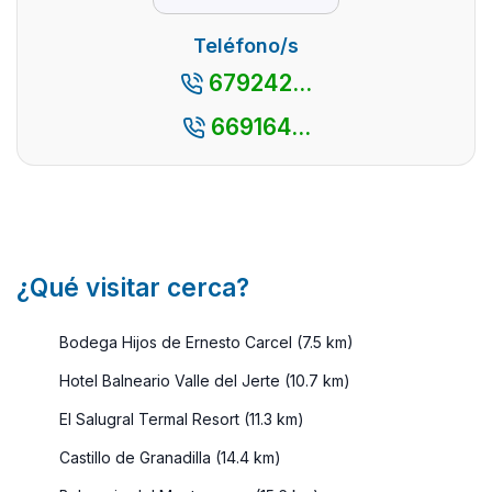
preguntar ...
con un
mez
encanto
per
Teléfono/s
especial.
pat
679242...
Además ...
mon
y n
669164...
est
pro
...
¿Qué visitar cerca?
Bodega Hijos de Ernesto Carcel (7.5 km)
Hotel Balneario Valle del Jerte (10.7 km)
El Salugral Termal Resort (11.3 km)
Castillo de Granadilla (14.4 km)