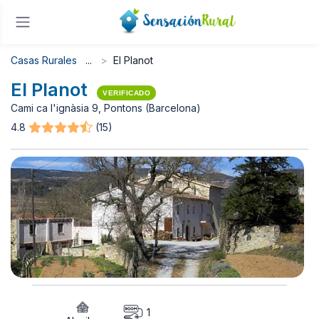
Casas Rurales
El Planot
El Planot
VERIFICADO
Cami ca l'ignàsia 9, Pontons (Barcelona)
4.8
(15)
1