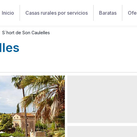
Inicio
Casas rurales por servicios
Baratas
Ofe
S´hort de Son Caulelles
lles