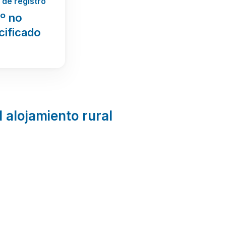
de registro
º no
cificado
l alojamiento rural