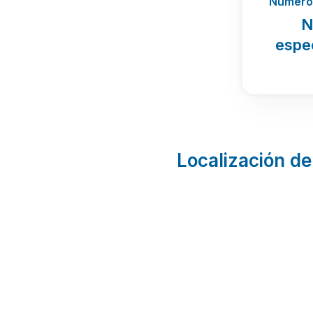
Número 
N
espe
Localización de