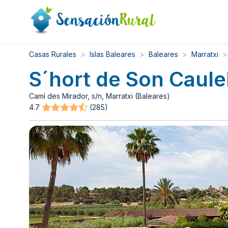
Casas Rurales
Islas Baleares
Baleares
Marratxi
S´hort de Son Caule
Camí des Mirador, s/n, Marratxi (Baleares)
4.7
(285)