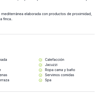
ina mediterránea elaborada con productos de proximidad,
 finca..
inada
Calefacción
Jacuzzi
e
Ropa cama y baño
enas
Servimos comidas
erraza
Spa