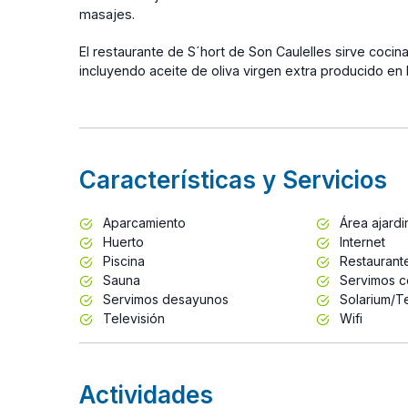
masajes.
El restaurante de S´hort de Son Caulelles sirve coc
incluyendo aceite de oliva virgen extra producido en la
Características y Servicios
Aparcamiento
Área ajard
Huerto
Internet
Piscina
Restaurant
Sauna
Servimos c
Servimos desayunos
Solarium/T
Televisión
Wifi
Actividades