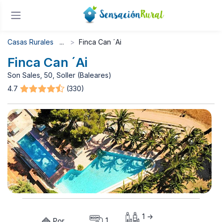
Casas Rurales
Finca Can ´Ai
Finca Can ´Ai
Son Sales, 50, Soller (Baleares)
4.7
(330)
1 ->
Por
1