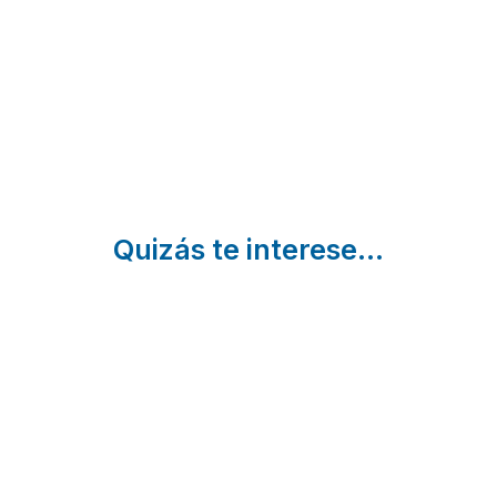
Can Toni De Sa
Gran
Punta
Sant
Climent |
Pujols | Baleares
Baleares
Quizás te interese...