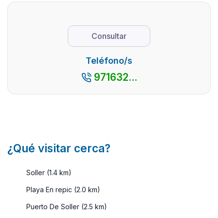
extranjeros,
que sí, no
aprovec
son las Islas
puedes dejar
este cal
Baleares. Ello ...
de leer, ya
que tum
Consultar
que os
en una
vamos a
estupend
Teléfono/s
hablar de
...
Menorca,
971632...
una is ...
¿Qué visitar cerca?
Soller (1.4 km)
Playa En repic (2.0 km)
Puerto De Soller (2.5 km)